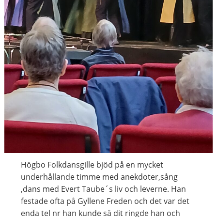
Högbo Folkdansgille bjöd på en mycket
underhållande timme med anekdoter,sång
,dans med Evert Taube´s liv och leverne. Han
festade ofta på Gyllene Freden och det var det
enda tel nr han kunde så dit ringde han och