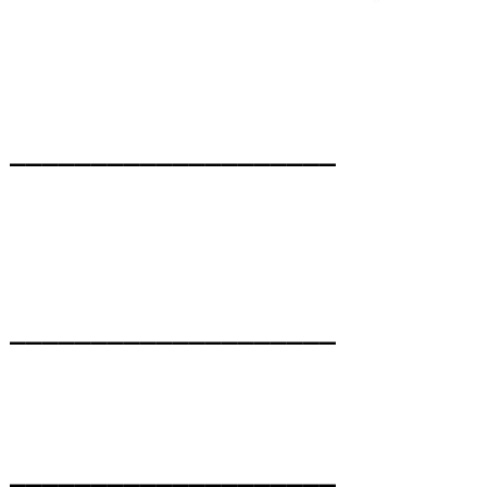
____________________
____________________
____________________