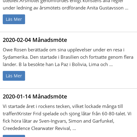
uteblev.Årsmötet genomfördes enligt konstens alla regler
under ledning av årsmötets ordförande Anita Gustavsson …
Läs Mer
2020-02-04 Månadsmöte
Owe Rosen berättade om sina upplevelser under en resa i
Sydamerika. Den startade i Brasilien och fortsatte genom flera
länder. B la besökte han La Paz i Bolivia, Lima och …
Läs Mer
2020-01-14 Månadsmöte
Vi startade året i rockens tecken, vilket lockade många till
träffen!Krister Frid spelade och sjöng låtar från 60-80-talet. Vi
fick höra låtar av Sven-Ingvars, Simon and Garfunkel,
Creededence Clearwater Revival, …