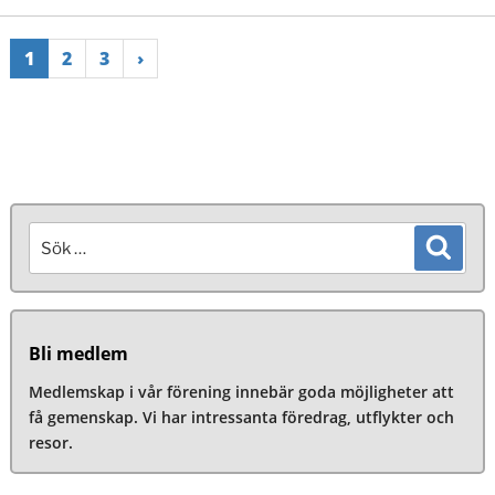
1
2
3
›
Sök
Sök
efter:
Bli medlem
Medlemskap i vår förening innebär goda möjligheter att
få gemenskap. Vi har intressanta föredrag, utflykter och
resor.