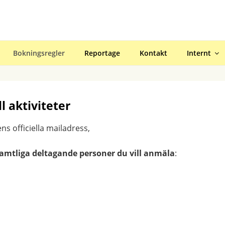
R GÄVLE
Bokningsregler
Reportage
Kontakt
Internt
l aktiviteter
ns officiella mailadress,
samtliga deltagande personer du vill anmäla
: