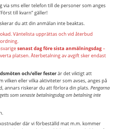
via sms eller telefon till de personer som anges
rst till kvarn” gäller!
skerar du att din anmälan inte beaktas.
bokad. Väntelista upprättas och vid återbud
 ordning.
nsvarige
senast dag före sista anmälningsdag
–
verta platsen. Återbetalning av avgift sker endast
dsmöten och/eller fester
är det viktigt att
 vilken eller vilka aktiviteter som avses, anges på
id, annars riskerar du att förlora din plats.
Pengarna
getts som senaste betalningsdag om betalning inte
n.
 kostnader där vi förbeställd mat m.m. kommer