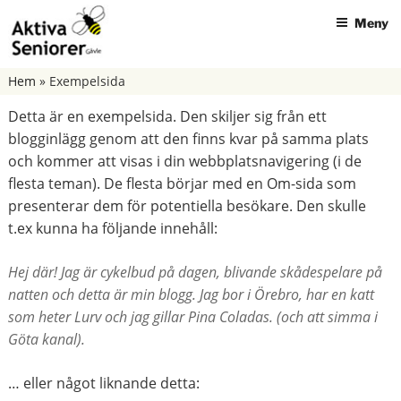
Hoppa
Meny
till
innehåll
AKTIVA SENIORER GÄVLE
Hem
»
Exempelsida
Detta är en exempelsida. Den skiljer sig från ett
blogginlägg genom att den finns kvar på samma plats
och kommer att visas i din webbplatsnavigering (i de
flesta teman). De flesta börjar med en Om-sida som
presenterar dem för potentiella besökare. Den skulle
t.ex kunna ha följande innehåll:
Hej där! Jag är cykelbud på dagen, blivande skådespelare på
natten och detta är min blogg. Jag bor i Örebro, har en katt
som heter Lurv och jag gillar Pina Coladas. (och att simma i
Göta kanal).
… eller något liknande detta: