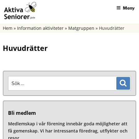
Hoppa
Meny
till
innehåll
AKTIVA SENIORER GÄVLE
Hem
»
Information aktiviteter
»
Matgruppen
»
Huvudrätter
Huvudrätter
Sök
Sök
efter:
Bli medlem
Medlemskap i vår förening innebär goda möjligheter att
få gemenskap. Vi har intressanta föredrag, utflykter och
resor.