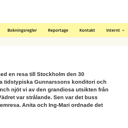
R GÄVLE
Bokningsregler
Reportage
Kontakt
Internt
med en resa till Stockholm den 30
na tidstypiska Gunnarssons konditori och
unch njöt vi av den grandiosa utsikten från
Vädret var strålande. Sen var det buss
 hemresa. Anita och Ing-Mari ordnade det