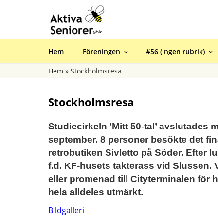
Hoppa
till
innehåll
AKTIVA SENIORE
Hem
Föreningen
#56 (ingen rubrik)
Hem
»
Stockholmsresa
Stockholmsresa
Studiecirkeln ’Mitt 50-tal’ avslutades 
september. 8 personer besökte det fi
retrobutiken Sivletto på Söder. Efter l
f.d. KF-husets takterass vid Slussen. 
eller promenad till Cityterminalen för
hela alldeles utmärkt.
Bildgalleri