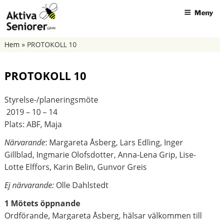
Hoppa
Meny
till
innehåll
AKTIVA SENIORER GÄVLE
Hem
»
PROTOKOLL 10
PROTOKOLL 10
Styrelse-/planeringsmöte
2019 – 10 – 14
Plats: ABF, Maja
Närvarande
: Margareta Åsberg, Lars Edling, Inger
Gillblad, Ingmarie Olofsdotter, Anna-Lena Grip, Lise-
Lotte Elffors, Karin Belin, Gunvor Greis
Ej närvarande:
Olle Dahlstedt
1 Mötets öppnande
Ordförande, Margareta Åsberg, hälsar välkommen till