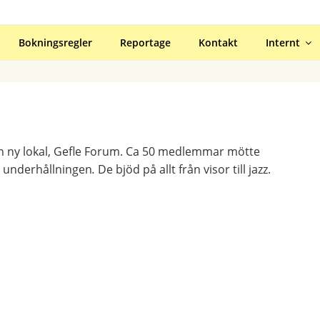
R GÄVLE
Bokningsregler
Reportage
Kontakt
Internt
i en ny lokal, Gefle Forum. Ca 50 medlemmar mötte
r underhållningen
.
De bjöd på allt från visor till jazz.