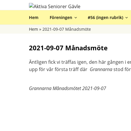
Hoppa
till
AKTIVA SENIORE
innehåll
Hem
Föreningen
#56 (ingen rubrik)
Hem
»
2021-09-07 Månadsmöte
2021-09-07 Månadsmöte
Äntligen fick vi träffas igen, den här gången 
upp för vår första träff där
Grannarna
stod fö
Grannarna Månadsmötet 2021-09-07