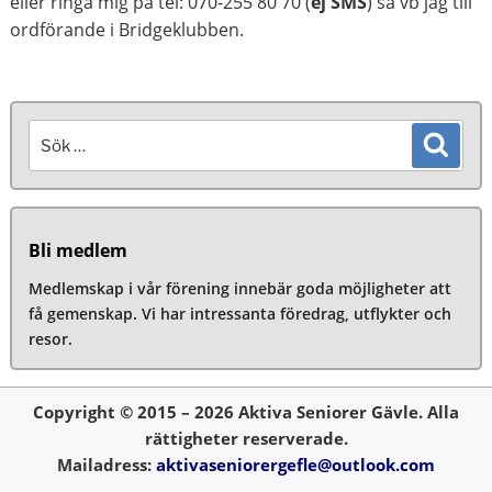
eller ringa mig på tel: 070-255 80 70 (
ej SMS
) så vb jag till
ordförande i Bridgeklubben.
Sök
Sök
efter:
Bli medlem
Medlemskap i vår förening innebär goda möjligheter att
få gemenskap. Vi har intressanta föredrag, utflykter och
resor.
Copyright © 2015 – 2026 Aktiva Seniorer Gävle. Alla
rättigheter reserverade.
Mailadress:
aktivaseniorergefle@outlook.com