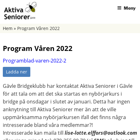
Hoppa
Meny
till
innehåll
AKTIVA SENIORER GÄVLE
Hem
»
Program Våren 2022
Program Våren 2022
Programblad-varen-2022-2
Ladda ner
Gävle Bridgeklubb har kontaktat Aktiva Seniorer i Gävle
för att tala om att det ska startas en nybörjarkurs i
bridge på onsdagar i slutet av januari. Detta har ingen
anknytning till Aktiva Seniorer mer än att de ville
uppmärksamma nybörjarkursen ifall det finns några
intresserade bland våra medlemmar?!
Intresserade kan maila till
lise-lotte.elffors@outlook.com